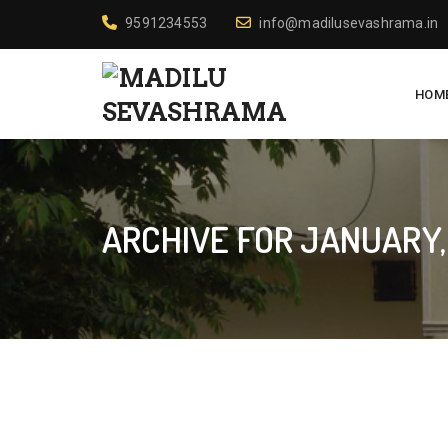
9591234553
info@madilusevashrama.in
HOM
ARCHIVE FOR JANUARY,