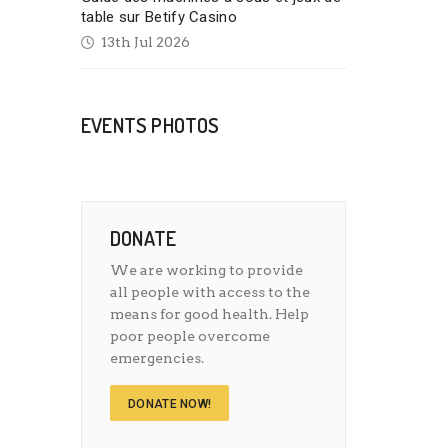
table sur Betify Casino
13th Jul 2026
EVENTS PHOTOS
DONATE
We are working to provide
all people with access to the
means for good health. Help
poor people overcome
emergencies.
DONATE NOW!