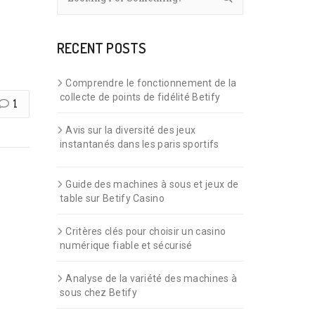
RECENT POSTS
Comprendre le fonctionnement de la
collecte de points de fidélité Betify
1
Avis sur la diversité des jeux
instantanés dans les paris sportifs
Guide des machines à sous et jeux de
table sur Betify Casino
Critères clés pour choisir un casino
numérique fiable et sécurisé
Analyse de la variété des machines à
sous chez Betify