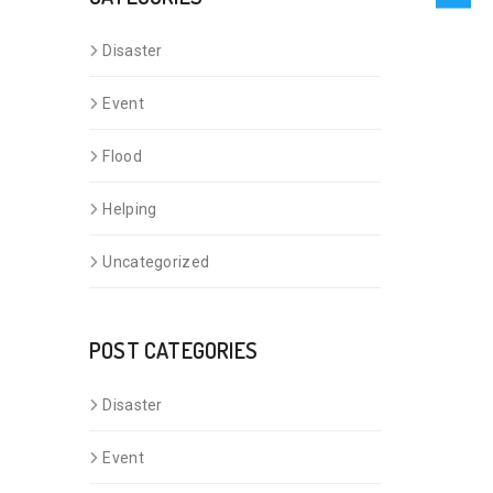
Disaster
Event
Flood
Helping
Uncategorized
POST CATEGORIES
Disaster
Event