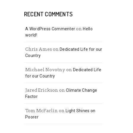
RECENT COMMENTS
on
A WordPress Commenter
Hello
world!
Chris Ames
on
Dedicated Life for our
Country
Michael Novotny
on
Dedicated Life
for our Country
Jared Erickson
on
Climate Change
Factor
Tom McFarlin
on
Light Shines on
Poorer