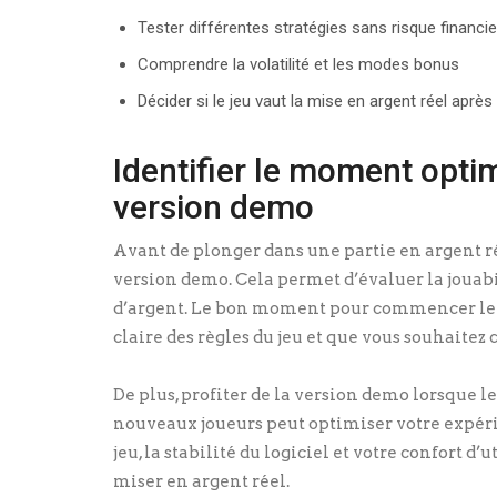
Tester différentes stratégies sans risque financie
Comprendre la volatilité et les modes bonus
Décider si le jeu vaut la mise en argent réel aprè
Identifier le moment optim
version demo
Avant de plonger dans une partie en argent rée
version demo. Cela permet d’évaluer la jouabili
d’argent. Le bon moment pour commencer le 
claire des règles du jeu et que vous souhaitez
De plus, profiter de la version demo lorsque l
nouveaux joueurs peut optimiser votre expér
jeu, la stabilité du logiciel et votre confort 
miser en argent réel.