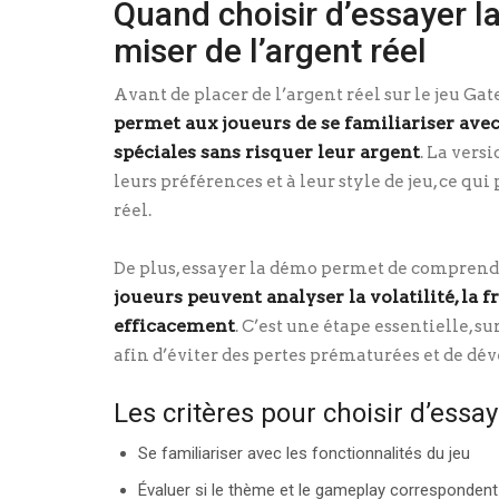
Quand choisir d’essayer 
miser de l’argent réel
Avant de placer de l’argent réel sur le jeu Gate
permet aux joueurs de se familiariser avec
spéciales sans risquer leur argent
. La vers
leurs préférences et à leur style de jeu, ce q
réel.
De plus, essayer la démo permet de comprendr
joueurs peuvent analyser la volatilité, la 
efficacement
. C’est une étape essentielle, s
afin d’éviter des pertes prématurées et de dé
Les critères pour choisir d’essa
Se familiariser avec les fonctionnalités du jeu
Évaluer si le thème et le gameplay corresponden