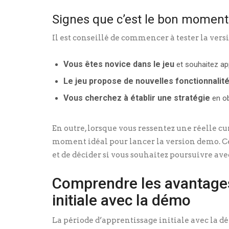
Signes que c’est le bon moment 
Il est conseillé de commencer à tester la vers
Vous êtes novice dans le jeu
et souhaitez ap
Le jeu propose de nouvelles fonctionnalité
Vous cherchez à établir une stratégie
en ob
En outre, lorsque vous ressentez une réelle curi
moment idéal pour lancer la version demo. C
et de décider si vous souhaitez poursuivre avec
Comprendre les avantages
initiale avec la démo
La période d’apprentissage initiale avec la d