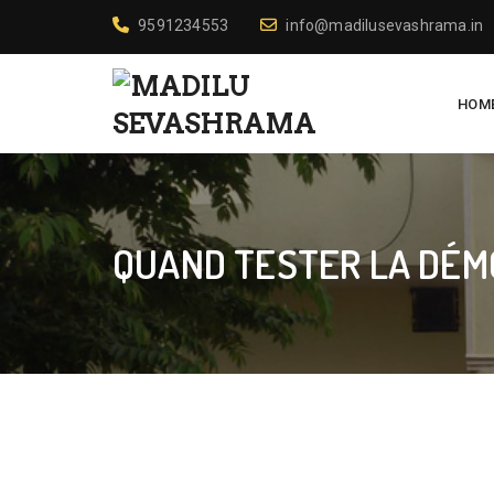
9591234553
info@madilusevashrama.in
HOM
QUAND TESTER LA DÉM