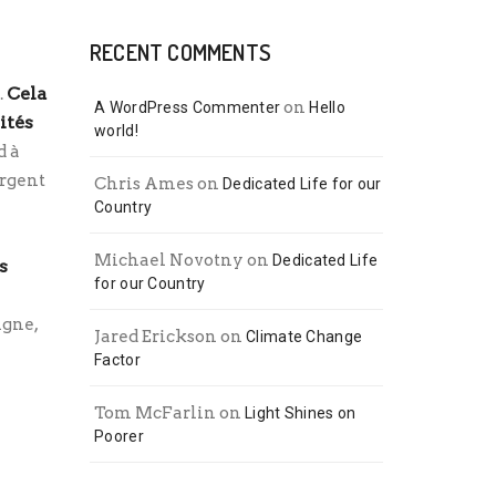
RECENT COMMENTS
Cela
.
on
A WordPress Commenter
Hello
ités
world!
d à
argent
Chris Ames
on
Dedicated Life for our
Country
Michael Novotny
on
Dedicated Life
s
for our Country
igne,
Jared Erickson
on
Climate Change
Factor
Tom McFarlin
on
Light Shines on
Poorer