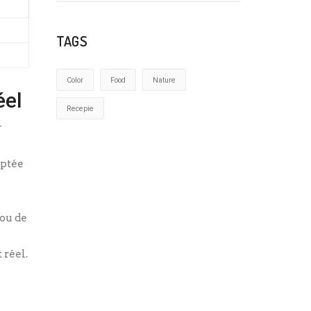
TAGS
Color
Food
Nature
éel
Recepie
r
aptée
 ou de
 réel.