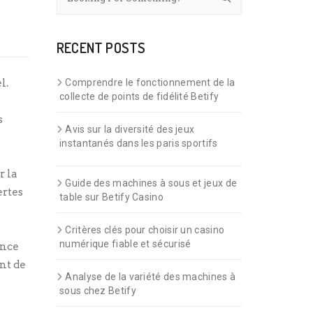
RECENT POSTS
l.
Comprendre le fonctionnement de la
collecte de points de fidélité Betify
s
Avis sur la diversité des jeux
instantanés dans les paris sportifs
r la
Guide des machines à sous et jeux de
ertes
table sur Betify Casino
Critères clés pour choisir un casino
numérique fiable et sécurisé
ence
nt de
Analyse de la variété des machines à
sous chez Betify